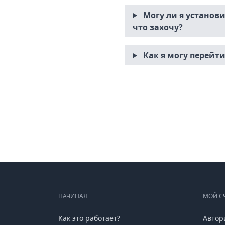
Могу ли я установи
что захочу?
Как я могу перейти
НАЧИНАЯ
МОЙ С
Как это работает?
Автор