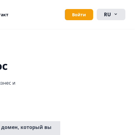
RU
Войти
такт
ос
знес и
 домен, который вы