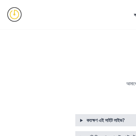
স
আমাদে
কতক্ষণ এই সাইট লাইভ?