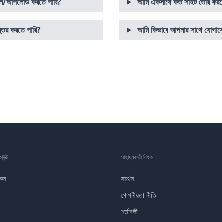
স্টল/আপলোড করতে পারি?
আমি একসাথে কত সাইট তৈরি করত
ন্তর করতে পারি?
আমি কিভাবে আপনার সাথে যোগায
াউন্ট
সাহা্য্যকারী লিংক
রুন
সমর্থন
গোপনীয়তা নীতি
শর্তাবলী